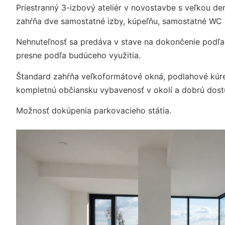
Priestranný 3-izbový ateliér v novostavbe s veľkou d
zahŕňa dve samostatné izby, kúpeľňu, samostatné WC
Nehnuteľnosť sa predáva v stave na dokončenie podľa 
presne podľa budúceho využitia.
Štandard zahŕňa veľkoformátové okná, podlahové kúre
kompletnú občiansku vybavenosť v okolí a dobrú dost
Možnosť dokúpenia parkovacieho státia.