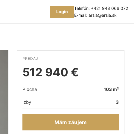
Telefón:
+421 948 066 072
Login
E-mail:
arsia@arsia.sk
PREDAJ
512 940 €
Plocha
103 m²
Izby
3
Mám záujem