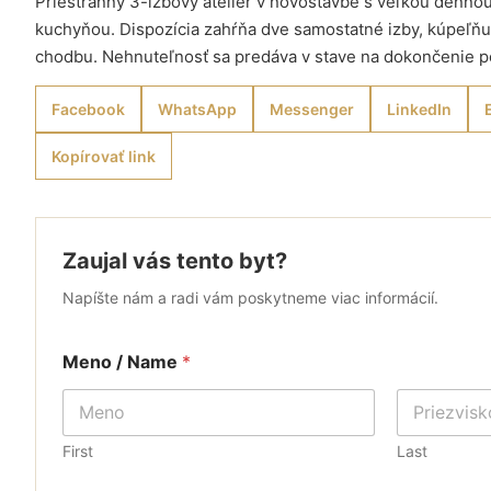
Priestranný 3-izbový ateliér v novostavbe s veľkou denno
kuchyňou. Dispozícia zahŕňa dve samostatné izby, kúpeľň
chodbu. Nehnuteľnosť sa predáva v stave na dokončenie 
Facebook
WhatsApp
Messenger
LinkedIn
Kopírovať link
Zaujal vás tento byt?
Napíšte nám a radi vám poskytneme viac informácií.
Meno / Name
*
First
Last
/