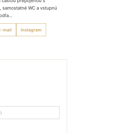
u časťou prepojenou s
u, samostatné WC a vstupnú
podľa…
E-mail
Instagram