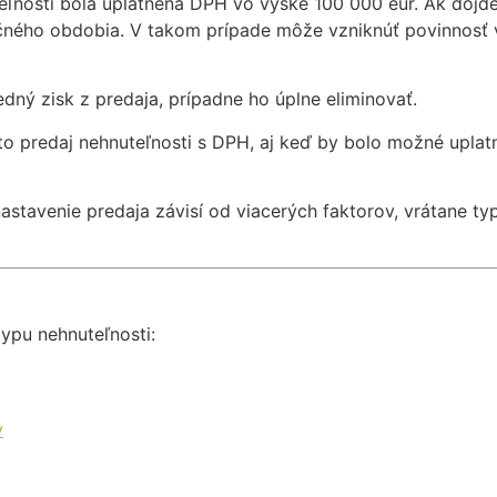
uteľnosti bola uplatnená DPH vo výške 100 000 eur. Ak dôjd
ného obdobia. V takom prípade môže vzniknúť povinnosť v
dný zisk z predaja, prípadne ho úplne eliminovať.
 to predaj nehnuteľnosti s DPH, aj keď by bolo možné upla
astavenie predaja závisí od viacerých faktorov, vrátane ty
typu nehnuteľnosti:
y