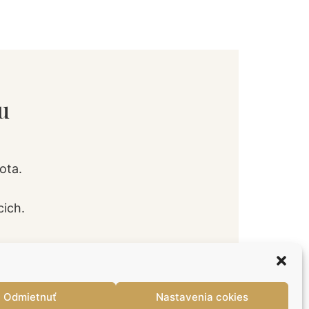
u
ota.
cich.
Odmietnuť
Nastavenia cokies