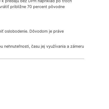
e k predaju bez DPH napríklad po troch
rátiť približne 70 percent pôvodne
tniť oslobodenie. Dôvodom je práve
pu nehnuteľnosti, času jej využívania a zámeru