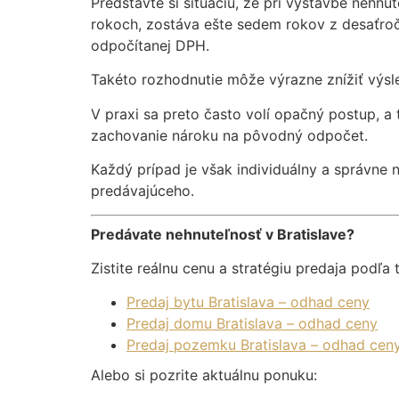
Predstavte si situáciu, že pri výstavbe nehn
rokoch, zostáva ešte sedem rokov z desaťroč
odpočítanej DPH.
Takéto rozhodnutie môže výrazne znížiť výsle
V praxi sa preto často volí opačný postup, a
zachovanie nároku na pôvodný odpočet.
Každý prípad je však individuálny a správne n
predávajúceho.
Predávate nehnuteľnosť v Bratislave?
Zistite reálnu cenu a stratégiu predaja podľa 
Predaj bytu Bratislava – odhad ceny
Predaj domu Bratislava – odhad ceny
Predaj pozemku Bratislava – odhad cen
Alebo si pozrite aktuálnu ponuku: