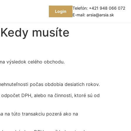
Telefón:
+421 948 066 072
Login
E-mail:
arsia@arsia.sk
: Kedy musíte
d na výsledok celého obchodu.
 nehnuteľnosti počas obdobia desiatich rokov.
a odpočet DPH, alebo na činnosti, ktoré sú od
a na túto transakciu pozerá ako na